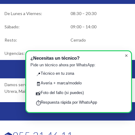
De Lunes a Viernes:
08:30 – 20:30
Sábado:
09:00 – 14:00
Resto:
Cerrado
Urgencias:
Solicitar asistencia
×
¿Necesitas un técnico?
Pide un técnico ahora por WhatsApp:
Área de Servicio
Técnico en tu zona
📍
Avería + marca/modelo
🧾
Damos servicio en Sevilla, Dos Hermanas, Alcalá de Guadaira,
Utrera, Mairena del Aljarafe…
Foto del fallo (si puedes)
📸
Respuesta rápida por WhatsApp
⏱️
Llámanos