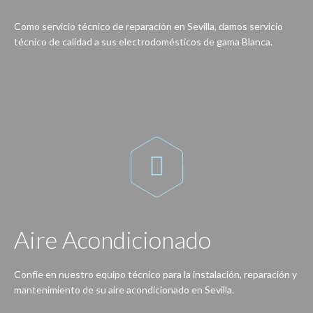
Como servicio técnico de reparación en Sevilla, damos servicio
técnico de calidad a sus electrodomésticos de gama Blanca.
Reparación de lavadoras, lavavajillas, secadoras, frigoríficos, congeladores, hornos, cocinas, encimeras, vitrocerámicas, campanas extractoras…

Aire Acondicionado
Confíe en nuestro equipo técnico para la instalación, reparación y
mantenimiento de su aire acondicionado en Sevilla.