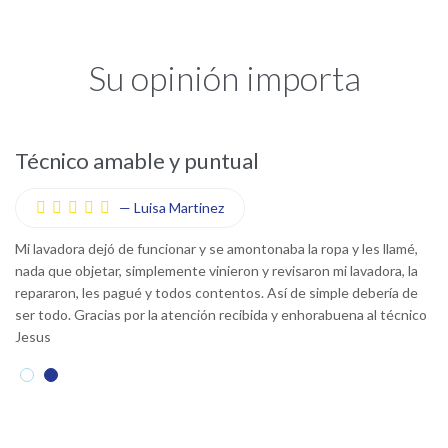
Su opinión importa
Técnico amable y puntual
S
—
Luisa Martinez





s
Mi lavadora dejó de funcionar y se amontonaba la ropa y les llamé,
E
n
nada que objetar, simplemente vinieron y revisaron mi lavadora, la
ll
repararon, les pagué y todos contentos. Así de simple debería de
me
ser todo. Gracias por la atención recibida y enhorabuena al técnico
L
Jesus