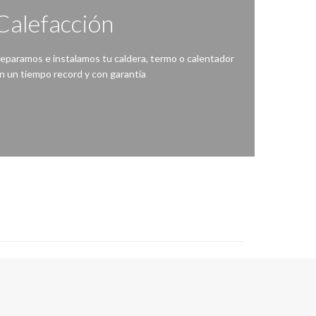
Calefacción
eparamos e instalamos tu caldera, termo o calentador
n un tiempo record y con garantía
 sido tan fácil, ante una avería en la caldera, bomba de calor, termo eléctrico o calentador de agua contacta con nosotros.