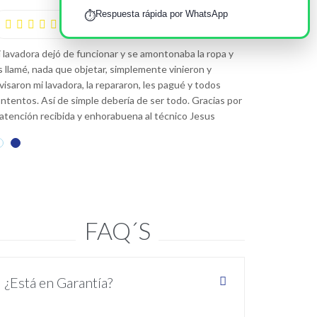
Respuesta rápida por WhatsApp
⏱️
—
Luisa Martinez










 lavadora dejó de funcionar y se amontonaba la ropa y
Este
Servicio T
s llamé, nada que objetar, simplemente vinieron y
bueno, los llamé
visaron mi lavadora, la repararon, les pagué y todos
lo han reparado 
ntentos. Así de simple debería de ser todo. Gracias por
limpios, profes
 atención recibida y enhorabuena al técnico Jesus
FAQ´S
¿Está en Garantía?