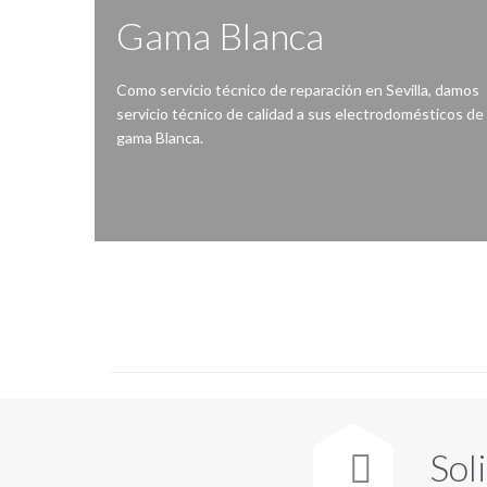
Gama Blanca
Como servicio técnico de reparación en Sevilla, damos
servicio técnico de calidad a sus electrodomésticos de
gama Blanca.
Reparación de lavadoras, lavavajillas, secadoras, frigoríficos, congeladores, hornos, cocinas, encimeras, vitrocerámicas, campanas extractoras…
Sol
