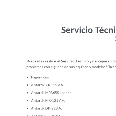
Servicio Técni
¿Necesitas realizar el
Servicio Técnico y de Reparación
problemas con algunos de sus equipos y modelos? Tale
Frigórificos
Antartik TR 115 AA. .
Antartik MR365S Lander.
Antartik MR-121 A+.
Antartik DP-228 A.
Técnico amable y puntual
Antartik RF-34 A+.