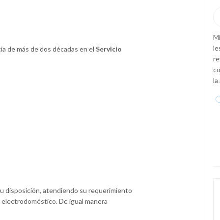
—
Roberto Gamboa





 la ropa y
Este
Servicio Técnico en Sevilla
es excepcionalmente
Mi
ron y
bueno, los llamé por una avería en mi aire acondicionado y
le
cia de más de dos décadas en el
Servicio
y todos
lo han reparado en menos de 24 horas. Son rápidos,
re
 Gracias por
limpios, profesionales y baratos. LOS RECOMIENDO
co
 Jesus
la
 su disposición, atendiendo su requerimiento
 electrodoméstico. De igual manera