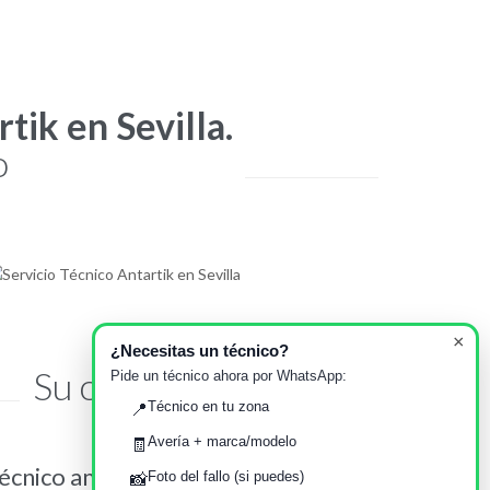
tik en Sevilla.
o
×
¿Necesitas un técnico?
Su opinión importa
Pide un técnico ahora por WhatsApp:
Técnico en tu zona
📍
Avería + marca/modelo
🧾
écnico amable y puntual
Servicio T
Foto del fallo (si puedes)
📸