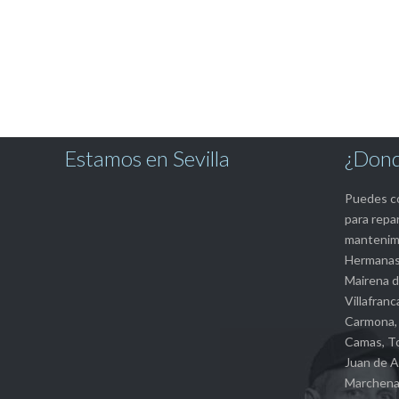
Estamos en Sevilla
¿Dond
Puedes co
para repar
mantenimi
Hermanas,
Mairena de
Villafranc
Carmona, 
Camas, To
Juan de A
Marchena, 