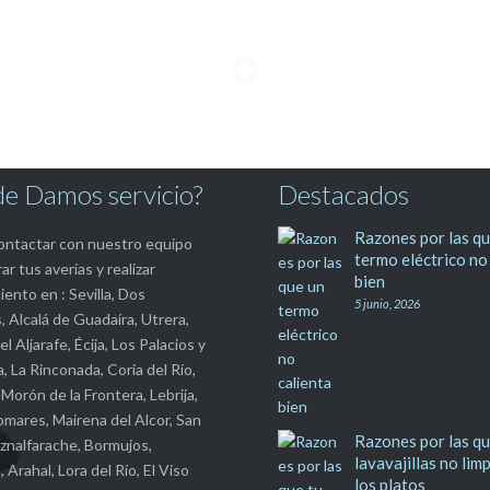
e Damos servicio?
Destacados
Razones por las qu
ntactar con nuestro equipo
termo eléctrico no
ar tus averías y realizar
bien
ento en : Sevilla, Dos
5 junio, 2026
 Alcalá de Guadaíra, Utrera,
l Aljarafe, Écija, Los Palacios y
a, La Rinconada, Coria del Río,
Morón de la Frontera, Lebrija,
mares, Mairena del Alcor, San
Razones por las qu
znalfarache, Bormujos,
lavavajillas no lim
Arahal, Lora del Río, El Viso
los platos