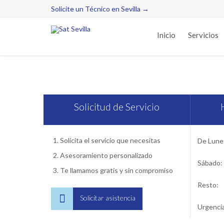
Solicite un Técnico en Sevilla →
Inicio
Servicios
Ser
Solicitud de Servicio
Solicita el servicio que necesitas
De Lunes
Asesoramiento personalizado
Sábado:
Te llamamos gratis y sin compromiso
Resto:

Solicitar asistencia
Urgenci