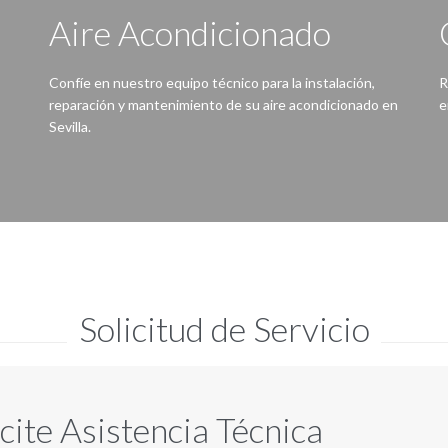
Aire Acondicionado
Confíe en nuestro equipo técnico para la instalación,
R
reparación y mantenimiento de su aire acondicionado en
e
Sevilla.
Con nuestro servicio no tendrá problemas, gracias a nuestros técnicos su equipo de aire acondicionado estará a punto para cada temporada.
Nunca ha
Solicitud de Servicio
icite Asistencia Técnica