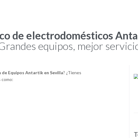
co de electrodomésticos Antar
Grandes equipos, mejor servici
 de Equipos Antartik en Sevilla
? ¿Tienes
s como:
Servicio Técnico Profesional
T