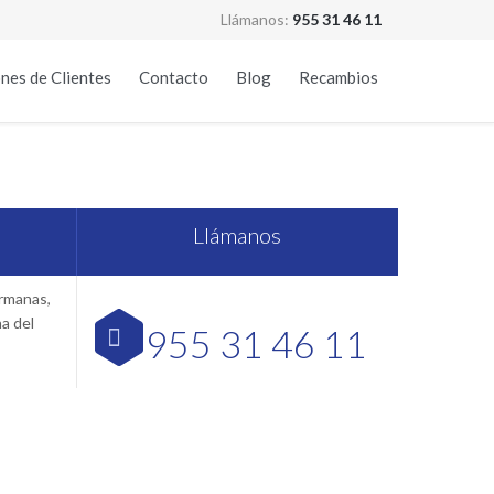
Llámanos:
955 31 46 11
Skip
nes de Clientes
Contacto
Blog
Recambios
to
content
illa
Llámanos
ermanas,
na del
955 31 46 11
