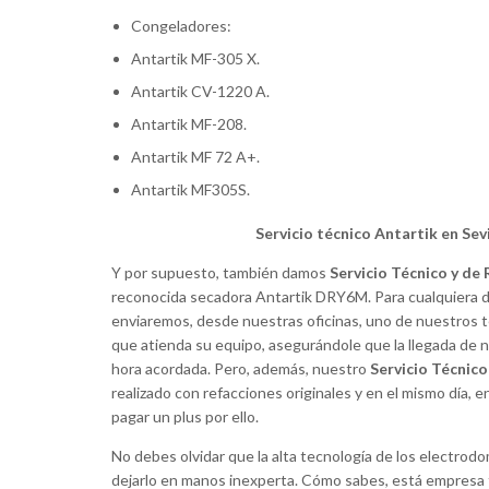
Congeladores:
Antartik MF-305 X.
Antartik CV-1220 A.
Antartik MF-208.
Antartik MF 72 A+.
Antartik MF305S.
Servicio técnico Antartik en Sevi
Y por supuesto, también damos
Servicio Técnico y de
reconocida secadora Antartik DRY6M. Para cualquiera de
enviaremos, desde nuestras oficinas, uno de nuestros té
que atienda su equipo, asegurándole que la llegada de n
hora acordada. Pero, además, nuestro
Servicio Técnic
realizado con refacciones originales y en el mismo día, e
pagar un plus por ello.
No debes olvidar que la alta tecnología de los electrod
dejarlo en manos inexperta. Cómo sabes, está empresa