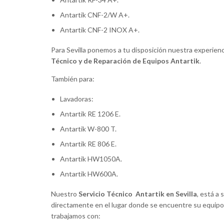
Antartik CNF-2/W A+.
—
Luisa Martinez





Antartik CNF-2 INOX A+.
Mi lavadora dejó de funcionar y se amontonaba
les llamé, nada que objetar, simplemente vinie
Para Sevilla ponemos a tu disposición nuestra experien
revisaron mi lavadora, la repararon, les pagué 
Técnico y de Reparación de Equipos Antartik
.
contentos. Así de simple debería de ser todo.
También para:
la atención recibida y enhorabuena al técnico
Lavadoras:
Antartik RE 1206 E.
Antartik W-800 T.
Antartik RE 806 E.
Antartik HW1050A.
Antartik HW600A.
Nuestro
Servicio Técnico Antartik en Sevilla
, está a
directamente en el lugar donde se encuentre su equipo
trabajamos con: