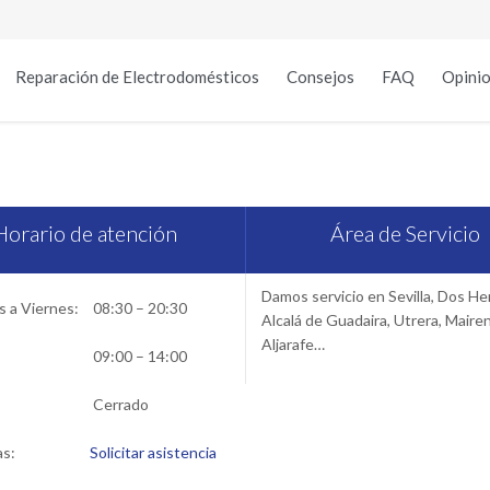
Reparación de Electrodomésticos
Consejos
FAQ
Opinio
vicio Técnico Antartik en Sev
Horario de atención
Área de Servicio
Damos servicio en Sevilla, Dos H
 a Viernes:
08:30 – 20:30
Alcalá de Guadaira, Utrera, Maire
Aljarafe…
09:00 – 14:00
Cerrado
as:
Solicitar asistencia