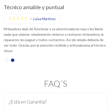
Técnico amable y puntual
S
—
Luisa Martinez





s
Mi lavadora dejó de funcionar y se amontonaba la ropa y les llamé,
E
n
nada que objetar, simplemente vinieron y revisaron mi lavadora, la
ll
repararon, les pagué y todos contentos. Así de simple debería de
me
ser todo. Gracias por la atención recibida y enhorabuena al técnico
L
Jesus
FAQ´S
¿Está en Garantía?