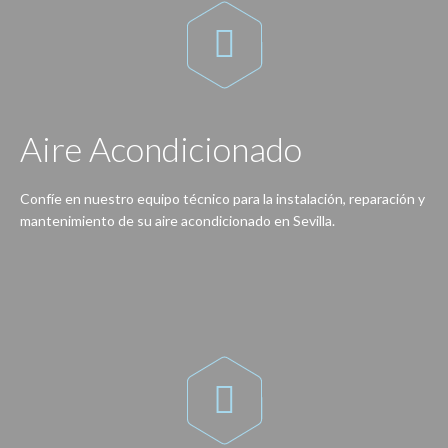

Aire Acondicionado
Confíe en nuestro equipo técnico para la instalación, reparación y
mantenimiento de su aire acondicionado en Sevilla.
Con nuestro servicio no tendrá problemas, gracias a nuestros técnicos su equipo de aire acondicionado estará a punto para cada temporada.
