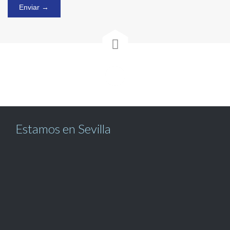

Estamos en Sevilla