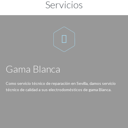
Servicios

Gama Blanca
Como servicio técnico de reparación en Sevilla, damos servicio
técnico de calidad a sus electrodomésticos de gama Blanca.
Reparación de lavadoras, lavavajillas, secadoras, frigoríficos, congeladores, hornos, cocinas, encimeras, vitrocerámicas, campanas extractoras…