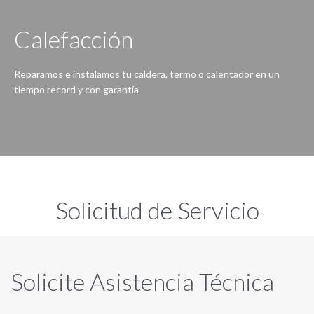
Calefacción
Reparamos e instalamos tu caldera, termo o calentador en un
tiempo record y con garantía
Nunca ha sido tan fácil, ante una avería en la caldera, bomba de calor, termo eléctrico o calentador de agua contacta con nosotros.
Solicitud de Servicio
Solicite Asistencia Técnica