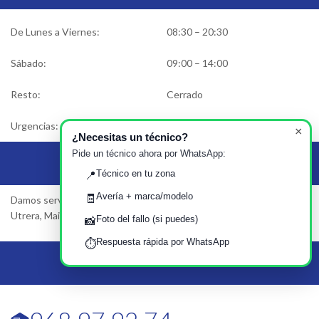
De Lunes a Viernes:
08:30 – 20:30
Sábado:
09:00 – 14:00
Resto:
Cerrado
Urgencias:
Solicitar asistencia
×
¿Necesitas un técnico?
Pide un técnico ahora por WhatsApp:
Área de Servicio
Técnico en tu zona
📍
Avería + marca/modelo
🧾
Damos servicio en Sevilla, Dos Hermanas, Alcalá de Guadaira,
Utrera, Mairena del Aljarafe…
Foto del fallo (si puedes)
📸
Respuesta rápida por WhatsApp
⏱️
Llámanos