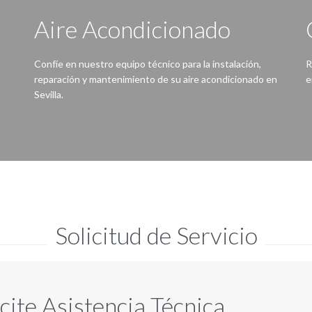
Aire Acondicionado
Confíe en nuestro equipo técnico para la instalación,
R
reparación y mantenimiento de su aire acondicionado en
e
Sevilla.
Con nuestro servicio no tendrá problemas, gracias a nuestros técnicos su equipo de aire acondicionado estará a punto para cada temporada.
Nunca ha
Solicitud de Servicio
icite Asistencia Técnica