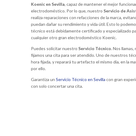
Koenic en Sevilla
, capaz de mantener el mejor funciona
electrodoméstico. Por lo que, nuestro
Servicio de Asis
realiza reparaciones con refacciones de la marca, evita
puedan dañar su rendimiento y vida útil. Esto lo podemos
técnico está debidamente certificado y especializado par
cualquier otro gran electrodoméstico Koenic.
Puedes solicitar nuestro
Servicio Técnico
. Nos llamas,
Técnico amable y puntual
fijamos una cita para ser atendido. Uno de nuestros técni
hora fijada, y reparará tu artefacto el mismo día, en la m
por ello.
—
Luisa Martinez





Garantiza un
Servicio Técnico en Sevilla
con gran experie
Mi lavadora dejó de funcionar y se amontonaba
con solo concertar una cita.
les llamé, nada que objetar, simplemente vinie
revisaron mi lavadora, la repararon, les pagué 
contentos. Así de simple debería de ser todo.
la atención recibida y enhorabuena al técnico