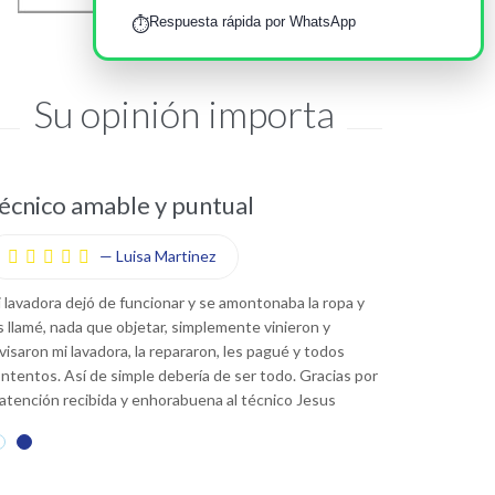
Respuesta rápida por WhatsApp
⏱️
Su opinión importa
écnico amable y puntual
Servicio T
—
Luisa Martinez










 lavadora dejó de funcionar y se amontonaba la ropa y
Este
Servicio T
s llamé, nada que objetar, simplemente vinieron y
bueno, los llamé
visaron mi lavadora, la repararon, les pagué y todos
lo han reparado 
ntentos. Así de simple debería de ser todo. Gracias por
limpios, profes
 atención recibida y enhorabuena al técnico Jesus