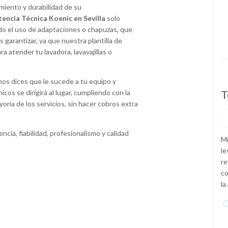
miento y durabilidad de su
tencia Técnica Koenic en Sevilla
solo
ndo el uso de adaptaciones o chapuzas, que
 garantizar, ya que nuestra plantilla de
a atender tu lavadora, lavavajillas o
 nos dices que le sucede a tu equipo y
Servicio Técnico Profesional
T
cos se dirigirá al lugar, cumpliendo con la
ayoría de los servicios, sin hacer cobros extra
—
Roberto Gamboa





ncia, fiabilidad, profesionalismo y calidad
 la ropa y
Este
Servicio Técnico en Sevilla
es excepcionalmente
Mi
ron y
bueno, los llamé por una avería en mi aire acondicionado y
le
y todos
lo han reparado en menos de 24 horas. Son rápidos,
re
 Gracias por
limpios, profesionales y baratos. LOS RECOMIENDO
co
 Jesus
la