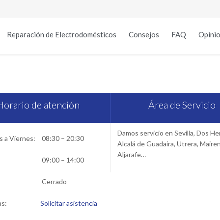
Reparación de Electrodomésticos
Consejos
FAQ
Opinio
rvicio técnico Koenic en Sevi
Horario de atención
Área de Servicio
Damos servicio en Sevilla, Dos H
 a Viernes:
08:30 – 20:30
Alcalá de Guadaira, Utrera, Maire
Aljarafe…
09:00 – 14:00
Cerrado
as:
Solicitar asistencia