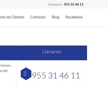
Llámanos:
955 31 46 11
Skip
nes de Clientes
Contacto
Blog
Recambios
to
content
lla
Llámanos
ermanas,
na del
955 31 46 11
