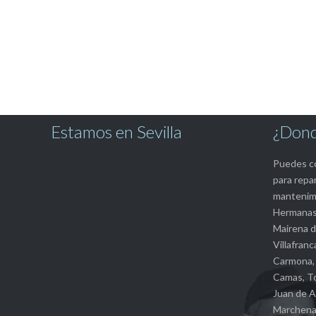
Estamos en Sevilla
¿Dond
Puedes co
para repar
mantenimi
Hermanas,
Mairena de
Villafranc
Carmona, 
Camas, To
Juan de A
Marchena, 