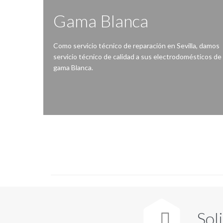
Gama Blanca
Como servicio técnico de reparación en Sevilla, damos
servicio técnico de calidad a sus electrodomésticos de
gama Blanca.
Reparación de lavadoras, lavavajillas, secadoras, frigoríficos, congeladores, hornos, cocinas, encimeras, vitrocerámicas, campanas extractoras…
Sol
