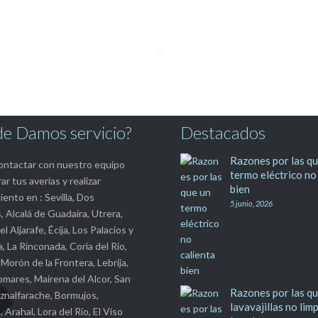
e Damos servicio?
Destacados
Razones por las qu
ntactar con nuestro equipo
termo eléctrico no
ar tus averías y realizar
bien
ento en : Sevilla, Dos
5 junio, 2026
 Alcalá de Guadaíra, Utrera,
l Aljarafe, Écija, Los Palacios y
a, La Rinconada, Coria del Río,
Morón de la Frontera, Lebrija,
mares, Mairena del Alcor, San
Razones por las qu
znalfarache, Bormujos,
lavavajillas no lim
Arahal, Lora del Río, El Viso