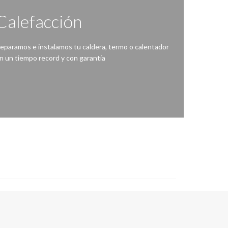
Calefacción
eparamos e instalamos tu caldera, termo o calentador
n un tiempo record y con garantía
 sido tan fácil, ante una avería en la caldera, bomba de calor, termo eléctrico o calentador de agua contacta con nosotros.