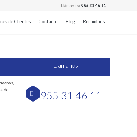
Llámanos:
955 31 46 11
Skip
nes de Clientes
Contacto
Blog
Recambios
to
content
la
Llámanos
ermanas,
na del
955 31 46 11
