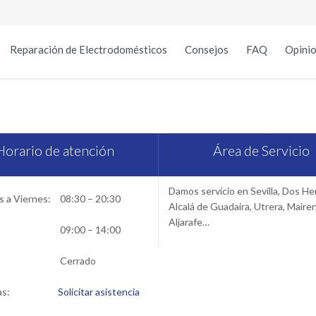
Reparación de Electrodomésticos
Consejos
FAQ
Opinio
ervicio Técnico Lynx en Sevil
Horario de atención
Área de Servicio
Damos servicio en Sevilla, Dos H
 a Viernes:
08:30 – 20:30
Alcalá de Guadaira, Utrera, Maire
Aljarafe…
09:00 – 14:00
Cerrado
as:
Solicitar asistencia