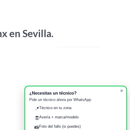
x en Sevilla.
×
¿Necesitas un técnico?
Su opinión importa
Pide un técnico ahora por WhatsApp:
Técnico en tu zona
📍
Avería + marca/modelo
🧾
écnico amable y puntual
Servicio T
Foto del fallo (si puedes)
📸