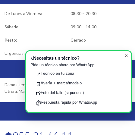
De Lunes a Viernes:
08:30 – 20:30
Sábado:
09:00 – 14:00
Resto:
Cerrado
Urgencias:
Solicitar asistencia
×
¿Necesitas un técnico?
Pide un técnico ahora por WhatsApp:
Área de Servicio
Técnico en tu zona
📍
Avería + marca/modelo
🧾
Damos servicio en Sevilla, Dos Hermanas, Alcalá de Guadaira,
Utrera, Mairena del Aljarafe…
Foto del fallo (si puedes)
📸
Respuesta rápida por WhatsApp
⏱️
Llámanos