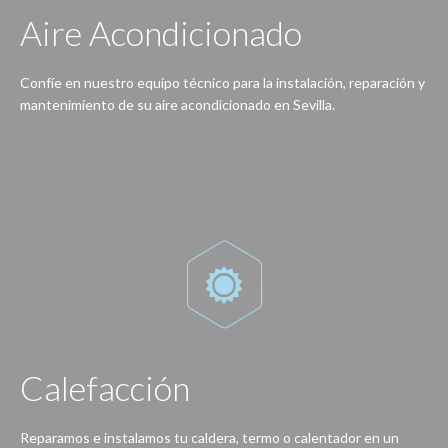
Aire Acondicionado
Confíe en nuestro equipo técnico para la instalación, reparación y
mantenimiento de su aire acondicionado en Sevilla.
Con nuestro servicio no tendrá problemas, gracias a nuestros técnicos su equipo de aire acondicionado estará a punto para cada temporada.

Calefacción
Reparamos e instalamos tu caldera, termo o calentador en un