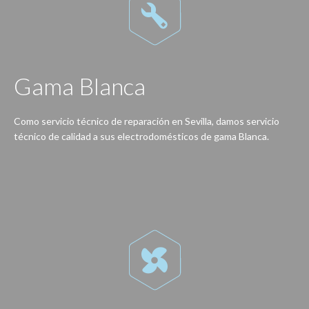

Gama Blanca
Como servicio técnico de reparación en Sevilla, damos servicio
técnico de calidad a sus electrodomésticos de gama Blanca.
Reparación de lavadoras, lavavajillas, secadoras, frigoríficos, congeladores, hornos, cocinas, encimeras, vitrocerámicas, campanas extractoras…
