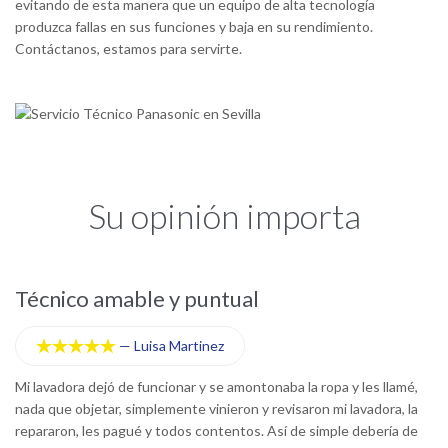
evitando de esta manera que un equipo de alta tecnología
produzca fallas en sus funciones y baja en su rendimiento.
Contáctanos, estamos para servirte.
Su opinión importa
Técnico amable y puntual
S
—
Luisa Martinez





s
Mi lavadora dejó de funcionar y se amontonaba la ropa y les llamé,
E
n
nada que objetar, simplemente vinieron y revisaron mi lavadora, la
ll
repararon, les pagué y todos contentos. Así de simple debería de
me