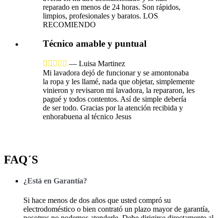
reparado en menos de 24 horas. Son rápidos,
limpios, profesionales y baratos. LOS
RECOMIENDO
Técnico amable y puntual





—
Luisa Martinez
Mi lavadora dejó de funcionar y se amontonaba
la ropa y les llamé, nada que objetar, simplemente
vinieron y revisaron mi lavadora, la repararon, les
pagué y todos contentos. Así de simple debería
de ser todo. Gracias por la atención recibida y
enhorabuena al técnico Jesus
FAQ´S
¿Está en Garantía?
Si hace menos de dos años que usted compró su
electrodoméstico o bien contrató un plazo mayor de garantía,
nosotros no podemos atenderle. Debe dirigirse directamente al