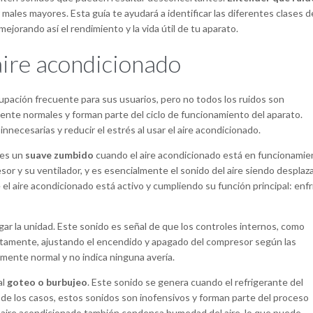
males mayores. Esta guía te ayudará a identificar las diferentes clases d
jorando así el rendimiento y la vida útil de tu aparato.
aire acondicionado
upación frecuente para sus usuarios, pero no todos los ruidos son
nte normales y forman parte del ciclo de funcionamiento del aparato.
necesarias y reducir el estrés al usar el aire acondicionado.
 es un
suave zumbido
cuando el aire acondicionado está en funcionamie
r y su ventilador, y es esencialmente el sonido del aire siendo desplaz
ue el aire acondicionado está activo y cumpliendo su función principal: enfri
ar la unidad. Este sonido es señal de que los controles internos, como
tamente, ajustando el encendido y apagado del compresor según las
mente normal y no indica ninguna avería.
al
goteo o burbujeo
. Este sonido se genera cuando el refrigerante del
a de los casos, estos sonidos son inofensivos y forman parte del proceso
l aire acondicionado también condensa humedad del aire, lo que puede