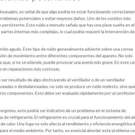
inusuales, es señal de que algo podría no estar funcionando correctame
r problemas potenciales y evitar mayores daños. Uno de los sonidos más
persistente. Este ruido a menudo señala que hay una pieza suelta en el
 partes internas más complejas, lo cual podría requerir la intervención de
rrido agudo. Este tipo de ruido generalmente advierte sobre una correa
sión de movimiento entre diferentes componentes del aparato. No solo
o que, si no se atiende, puede provocar una avería más grave. En este ca
ro en reparaciones más costosas.
e ser resultado de algo obstruyendo el ventilador o de un ventilador
queadas o desbalanceadas, no solo se produce un ruido molesto, sino qu
tros componentes. Esto debe ser evaluado rápidamente por un profesion
gorgoteo, esto podría ser indicativo de un problema en el sistema de
 de refrigerante. El refrigerante es crucial para el funcionamiento del ai
de calor. Una fuga no solo afecta al rendimiento y eficiencia energética d
para el medio ambiente. Por tanto, es esencial abordar este problema c