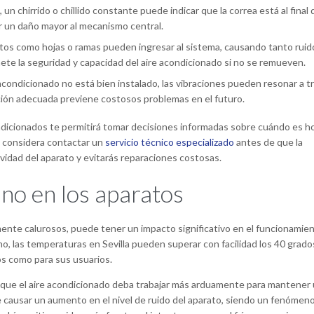
un chirrido o chillido constante puede indicar que la correa está al final 
ar un daño mayor al mecanismo central.
tos como hojas o ramas pueden ingresar al sistema, causando tanto ruid
ete la seguridad y capacidad del aire acondicionado si no se remueven.
 acondicionado no está bien instalado, las vibraciones pueden resonar a t
ación adecuada previene costosos problemas en el futuro.
ndicionados te permitirá tomar decisiones informadas sobre cuándo es h
l, considera contactar un
servicio técnico especializado
antes de que la
vidad del aparato y evitarás reparaciones costosas.
ano en los aparatos
mente calurosos, puede tener un impacto significativo en el funcionamie
o, las temperaturas en Sevilla pueden superar con facilidad los 40 grado
os como para sus usuarios.
s que el aire acondicionado deba trabajar más arduamente para mantener
 causar un aumento en el nivel de ruido del aparato, siendo un fenómen