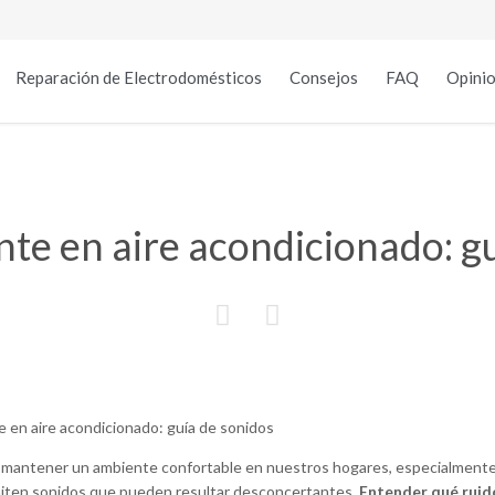
Reparación de Electrodomésticos
Consejos
FAQ
Opinio
te en aire acondicionado: g


a mantener un ambiente confortable en nuestros hogares, especialment
miten sonidos que pueden resultar desconcertantes.
Entender qué ruid