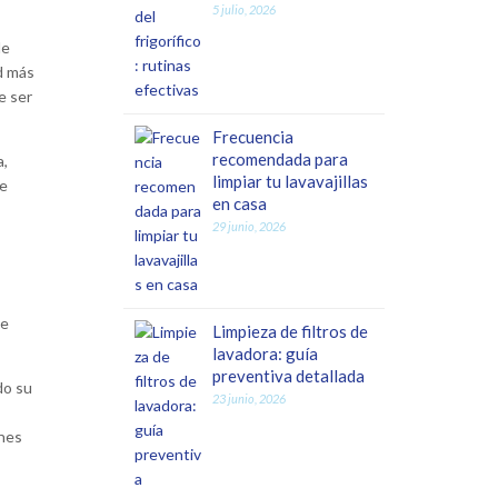
5 julio, 2026
de
d más
e ser
Frecuencia
recomendada para
a,
limpiar tu lavavajillas
ue
en casa
29 junio, 2026
de
Limpieza de filtros de
lavadora: guía
preventiva detallada
do su
23 junio, 2026
ones