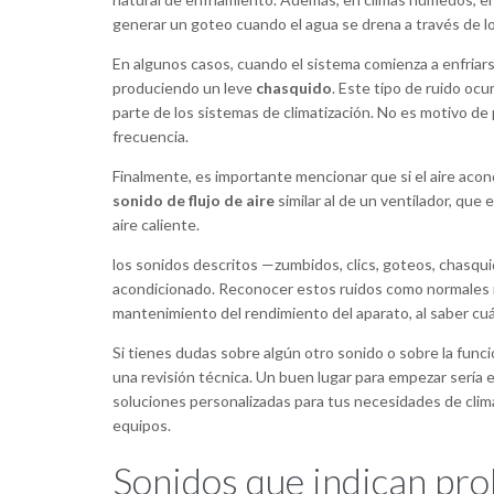
generar un goteo cuando el agua se drena a través de l
En algunos casos, cuando el sistema comienza a enfri
produciendo un leve
chasquido
. Este tipo de ruido oc
parte de los sistemas de climatización. No es motivo d
frecuencia.
Finalmente, es importante mencionar que si el aire aco
sonido de flujo de aire
similar al de un ventilador, que 
aire caliente.
los sonidos descritos —zumbidos, clics, goteos, chasqui
acondicionado. Reconocer estos ruidos como normales no
mantenimiento del rendimiento del aparato, al saber cuá
Si tienes dudas sobre algún otro sonido o sobre la func
una revisión técnica. Un buen lugar para empezar sería 
soluciones personalizadas para tus necesidades de cli
equipos.
Sonidos que indican pro