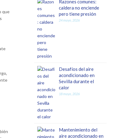
Razones comunes:
caldera no enciende
o que
pero tiene presión
s
24 mayo, 2026
ate
Desafíos del aire
rgo,
acondicionado en
ente
Sevilla durante el
calor
18 mayo, 2026
Mantenimiento del
mbién
aire acondicionado en