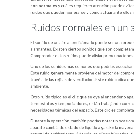
son normales
y cuáles requieren atención puede evitar 
ruidos que pueden generarse y cómo actuar ante ellos, me
Ruidos normales en un 
El sonido de un aire acondicionado puede ser una preoc
alarmantes. Existen ciertos sonidos que son completame
Comprender estos ruidos puede aliviar preocupaciones in
Uno de los sonidos más comunes que podrías escuchar
Este ruido generalmente proviene del motor del compreso
través de las rejillas de ventilación. Este ruido indica q
ambiente.
Otro ruido típico es el
clic
que se oye al encender o apag
termostatos y temporizadores, están trabajando correc
necesidades térmicas del espacio. Este clic es completa
Durante la operación, también podrías notar un ocasion
aparato cambia de estado de líquido a gas. En la mayorí
natural de enfriamiento. Además, en climas húmedos, e