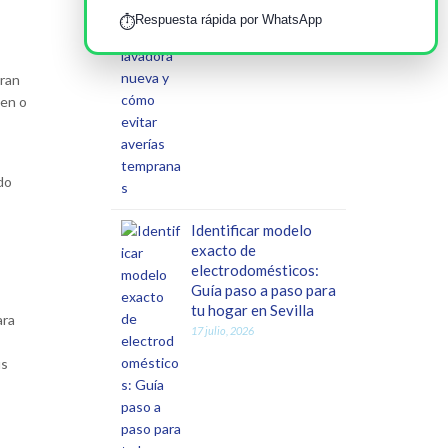
23 julio, 2026
Respuesta rápida por WhatsApp
⏱️
gran
men o
ndo
Identificar modelo
exacto de
electrodomésticos:
Guía paso a paso para
tu hogar en Sevilla
ara
17 julio, 2026
us