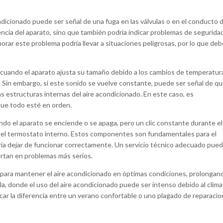
ondicionado puede ser señal de una fuga en las válvulas o en el conducto 
encia del aparato, sino que también podría indicar problemas de segurida
orar este problema podría llevar a situaciones peligrosas, por lo que deb
r cuando el aparato ajusta su tamaño debido a los cambios de temperatur
 Sin embargo, si este sonido se vuelve constante, puede ser señal de q
s estructuras internas del aire acondicionado. En este caso, es
que todo esté en orden.
ando el aparato se enciende o se apaga, pero un clic constante durante el
o el termostato interno. Estos componentes son fundamentales para el
podría dejar de funcionar correctamente. Un servicio técnico adecuado pue
iertan en problemas más serios.
 para mantener el aire acondicionado en óptimas condiciones, prolongan
lla, donde el uso del aire acondicionado puede ser intenso debido al clima
rcar la diferencia entre un verano confortable o uno plagado de reparaci