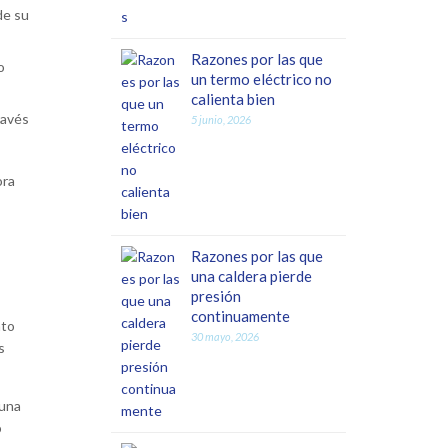
de su
Razones por las que
o
un termo eléctrico no
calienta bien
ravés
5 junio, 2026
ora
Razones por las que
una caldera pierde
presión
continuamente
nto
30 mayo, 2026
s
 una
o