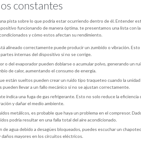
os constantes
na pista sobre lo que podría estar ocurriendo dentro de él. Entender es
ispositivo funcionando de manera óptima. te presentamos una lista con la
condicionados y cómo estos afectan su rendimiento.
stá alineado correctamente puede producir un zumbido o vibración. Esto
s partes internas del dispositivo si no se corrige.
or o del evaporador pueden doblarse o acumular polvo, generando un ru
ambio de calor, aumentando el consumo de energía.
 están sueltos pueden crear un ruido tipo traqueteo cuando la unidad
 pueden llevar a un fallo mecánico si no se ajustan correctamente.
 indica una fuga de gas refrigerante. Esto no solo reduce la eficiencia 
ación y dañar el medio ambiente.
uidos metálicos, es probable que haya un problema en el compresor. Dad
dos podría resultar en una falla total del aire acondicionado.
ón de agua debido a desagües bloqueados, puedes escuchar un chapoteo
 daños mayores en los circuitos eléctricos.