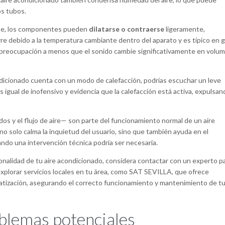
os tubos.
arse, los componentes pueden
dilatarse o contraerse
ligeramente,
urre debido a la temperatura cambiante dentro del aparato y es típico en 
e preocupación a menos que el sonido cambie significativamente en volu
ndicionado cuenta con un modo de calefacción, podrías escuchar un leve
es igual de inofensivo y evidencia que la calefacción está activa, expulsa
dos y el flujo de aire— son parte del funcionamiento normal de un aire
 solo calma la inquietud del usuario, sino que también ayuda en el
ndo una intervención técnica podría ser necesaria.
ionalidad de tu aire acondicionado, considera contactar con un experto p
explorar servicios locales en tu área, como SAT SEVILLA, que ofrece
matización, asegurando el correcto funcionamiento y mantenimiento de t
blemas potenciales