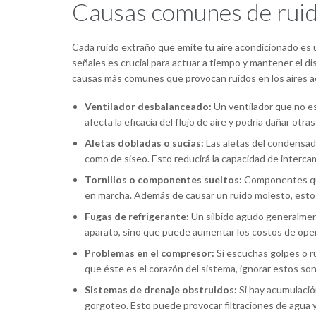
Causas comunes de ruid
Cada ruido extraño que emite tu aire acondicionado es u
señales es crucial para actuar a tiempo y mantener el d
causas más comunes que provocan ruidos en los aires a
Ventilador desbalanceado:
Un ventilador que no e
afecta la eficacia del flujo de aire y podría dañar otra
Aletas dobladas o sucias:
Las aletas del condensad
como de siseo. Esto reducirá la capacidad de interc
Tornillos o componentes sueltos:
Componentes que
en marcha. Además de causar un ruido molesto, estos
Fugas de refrigerante:
Un silbido agudo generalmente
aparato, sino que puede aumentar los costos de oper
Problemas en el compresor:
Si escuchas golpes o r
que éste es el corazón del sistema, ignorar estos soni
Sistemas de drenaje obstruidos:
Si hay acumulaci
gorgoteo. Esto puede provocar filtraciones de agua y