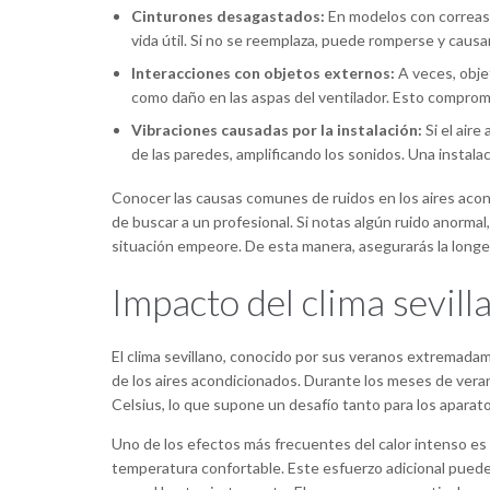
Cinturones desagastados:
En modelos con correas, 
vida útil. Si no se reemplaza, puede romperse y caus
Interacciones con objetos externos:
A veces, obje
como daño en las aspas del ventilador. Esto comprom
Vibraciones causadas por la instalación:
Si el aire
de las paredes, amplificando los sonidos. Una instal
Conocer las causas comunes de ruidos en los aires aco
de buscar a un profesional. Si notas algún ruido anorma
situación empeore. De esta manera, asegurarás la longe
Impacto del clima sevill
El clima sevillano, conocido por sus veranos extremada
de los aires acondicionados. Durante los meses de veran
Celsius, lo que supone un desafío tanto para los aparat
Uno de los efectos más frecuentes del calor intenso e
temperatura confortable. Este esfuerzo adicional puede