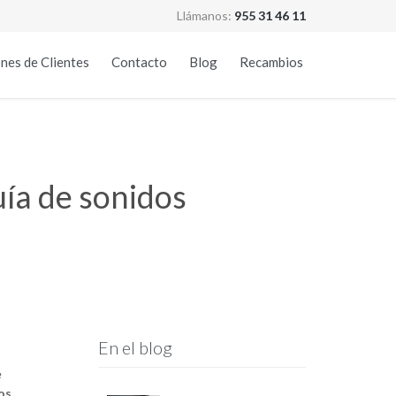
Llámanos:
955 31 46 11
Skip
nes de Clientes
Contacto
Blog
Recambios
to
content
uía de sonidos
En el blog
e
os