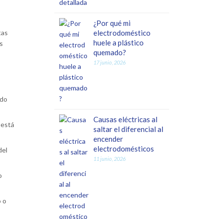
¿Por qué mi
electrodoméstico
tas
huele a plástico
s
quemado?
17 junio, 2026
ido
Causas eléctricas al
 está
saltar el diferencial al
encender
electrodomésticos
del
11 junio, 2026
o
 o