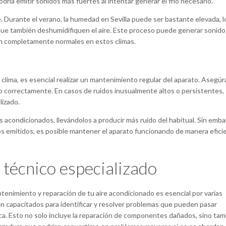
odría emitir sonidos más fuertes al intentar generar el frío necesario.
Durante el verano, la humedad en Sevilla puede ser bastante elevada, l
 que también deshumidifiquen el aire. Este proceso puede generar sonido
on completamente normales en estos climas.
l clima, es esencial realizar un mantenimiento regular del aparato. Asegúr
do correctamente. En casos de ruidos inusualmente altos o persistentes,
lizado.
res acondicionados, llevándolos a producir más ruido del habitual. Sin emba
s emitidos, es posible mantener el aparato funcionando de manera efici
 técnico especializado
ntenimiento y reparación de tu aire acondicionado es esencial por varias
tán capacitados para identificar y resolver problemas que pueden pasar
ca. Esto no solo incluye la reparación de componentes dañados, sino ta