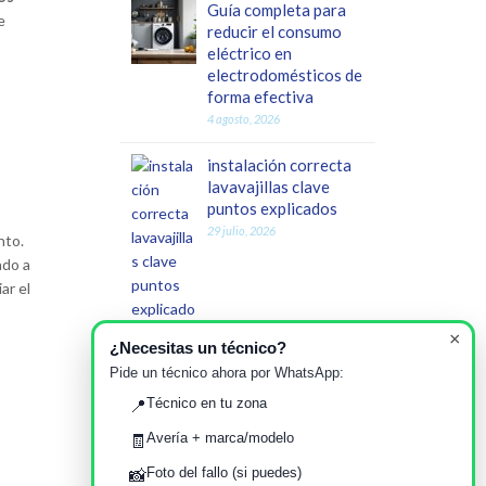
Guía completa para
e
reducir el consumo
eléctrico en
electrodomésticos de
forma efectiva
4 agosto, 2026
instalación correcta
lavavajillas clave
puntos explicados
29 julio, 2026
nto.
ado a
ar el
×
¿Necesitas un técnico?
Pide un técnico ahora por WhatsApp:
Guía completa de
errores comunes al
Técnico en tu zona
📍
instalar una lavadora
Avería + marca/modelo
🧾
nueva y cómo evitar
averías tempranas
Foto del fallo (si puedes)
📸