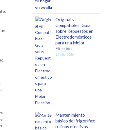
nte.
Original vs
Compatibles: Guía
 un
sobre Repuestos en
Electrodomésticos
para una Mejor
Elección
11 julio, 2026
so,
e
al
re
Mantenimiento
el
básico del frigorífico:
on
rutinas efectivas