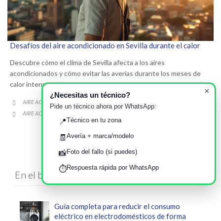
Desafíos del aire acondicionado en Sevilla durante el calor
Descubre cómo el clima de Sevilla afecta a los aires
acondicionados y cómo evitar las averías durante los meses de
calor intenso.
×
¿Necesitas un técnico?
CATEGORY
AIRE ACONDICIONADO Y CLIMATIZACIÓN

Pide un técnico ahora por WhatsApp:
CATEGORY
AIRE ACONDICIONADO
AVERIAS
CALOR
SEVILLA
,
,
,

Técnico en tu zona
📍
Avería + marca/modelo
🧾
Foto del fallo (si puedes)
📸
Respuesta rápida por WhatsApp
⏱️
En el blog
Guía completa para reducir el consumo
eléctrico en electrodomésticos de forma