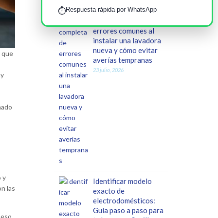
Respuesta rápida por WhatsApp
⏱️
Guía completa de
errores comunes al
instalar una lavadora
nueva y cómo evitar
o que
averías tempranas
s
23 julio, 2026
ay
ñado
 y
Identificar modelo
n las
exacto de
electrodomésticos:
Guía paso a paso para
peso