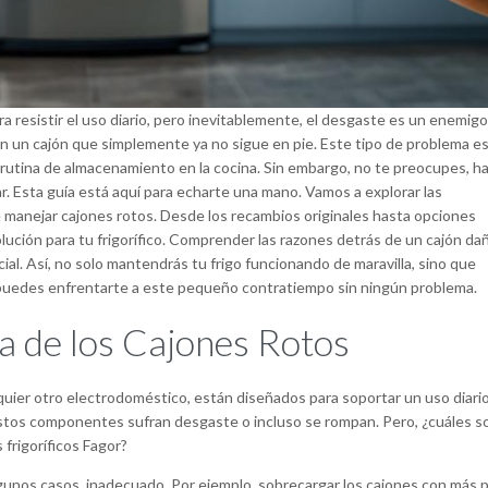
ra resistir el uso diario, pero inevitablemente, el desgaste es un enemig
n un cajón que simplemente ya no sigue en pie. Este tipo de problema e
utina de almacenamiento en la cocina. Sin embargo, no te preocupes, h
r. Esta guía está aquí para echarte una mano. Vamos a explorar las
e manejar cajones rotos. Desde los recambios originales hasta opciones
lución para tu frigorífico. Comprender las razones detrás de un cajón da
ial. Así, no solo mantendrás tu frigo funcionando de maravilla, sino que
, puedes enfrentarte a este pequeño contratiempo sin ningún problema.
a de los Cajones Rotos
alquier otro electrodoméstico, están diseñados para soportar un uso diario
stos componentes sufran desgaste o incluso se rompan. Pero, ¿cuáles so
frigoríficos Fagor?
algunos casos, inadecuado. Por ejemplo, sobrecargar los cajones con más 