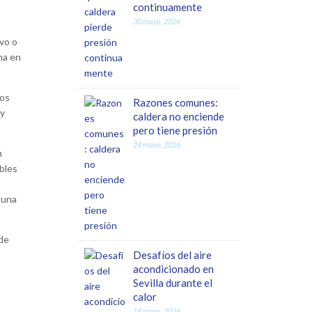
continuamente
30 mayo, 2026
ivo o
ma en
los
Razones comunes:
 y
caldera no enciende
pero tiene presión
24 mayo, 2026
n
bles
 una
 de
Desafíos del aire
acondicionado en
Sevilla durante el
calor
18 mayo, 2026