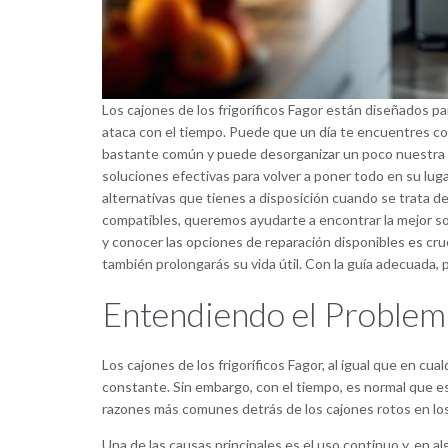
Los cajones de los frigoríficos Fagor están diseñados pa
ataca con el tiempo. Puede que un día te encuentres co
bastante común y puede desorganizar un poco nuestra r
soluciones efectivas para volver a poner todo en su luga
alternativas que tienes a disposición cuando se trata d
compatibles, queremos ayudarte a encontrar la mejor so
y conocer las opciones de reparación disponibles es cruc
también prolongarás su vida útil. Con la guía adecuada
Entendiendo el Problem
Los cajones de los frigoríficos Fagor, al igual que en cu
constante. Sin embargo, con el tiempo, es normal que e
razones más comunes detrás de los cajones rotos en los 
Una de las causas principales es el uso continuo y, en 