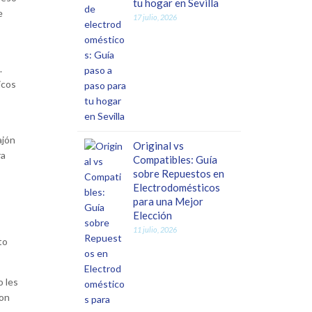
tu hogar en Sevilla
e
17 julio, 2026
.
icos
ajón
Original vs
ra
Compatibles: Guía
sobre Repuestos en
Electrodomésticos
para una Mejor
Elección
11 julio, 2026
to
o les
con