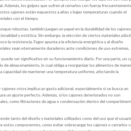
al. Además, los golpes que sufren al cerrarlos con fuerza frecuentement
, estos cajones están expuestos a altas y bajas temperaturas cuando el
teriales con el tiempo.
aunque robustas, también juegan un papel en la durabilidad de los cajones
cionalidad y estética. Sin embargo, la elección de ciertos materiales plást
oco la resistencia. Fagor apunta a la eficiencia energética y al diseño
teriales sean eternamente duraderos ante condiciones de uso extremas.
r puede ser significativo en su funcionamiento diario. Por una parte, un c
o de almacenamiento, lo cual obliga a reorganizar los alimentos de mane
n la capacidad de mantener una temperatura uniforme, afectando la
ajones rotos implica un gasto adicional, especialmente si se busca un
ra un ajuste perfecto. Además, si los cajones deteriorados no son
nales, como filtraciones de agua o condensación dentro del compartimen
epende tanto del diseño y materiales utilizados como del uso que el usuari
 de estos componentes, como evitar sobrecargar los cajones o cerrarlos 