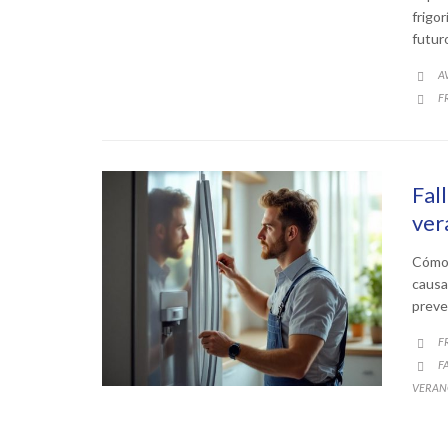
frigor
futur
C
A

C
F

Fal
ver
Cómo e
causa
preve
C
F

C
F

VERAN