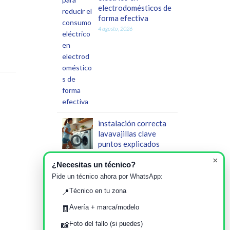
electrodomésticos de
forma efectiva
4 agosto, 2026
instalación correcta
lavavajillas clave
puntos explicados
29 julio, 2026
×
¿Necesitas un técnico?
Guía completa de
Pide un técnico ahora por WhatsApp:
errores comunes al
Técnico en tu zona
📍
instalar una lavadora
nueva y cómo evitar
Avería + marca/modelo
🧾
averías tempranas
Foto del fallo (si puedes)
📸
23 julio, 2026