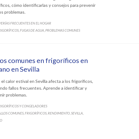
íficos, cómo identificarlas y consejos para prevenir
os problemas.
ATEGORY
VERÍAS FRECUENTES EN EL HOGAR
ATEGORY
RIGORÍFICOS
FUGAS DE AGUA
PROBLEMAS COMUNES
,
,
los comunes en frigoríficos en
ano en Sevilla
l calor estival en Sevilla afecta a los frigoríficos,
ndo fallos frecuentes. Aprende a identificar y
nir problemas.
ATEGORY
RIGORÍFICOS Y CONGELADORES
ATEGORY
ALLOS COMUNES
FRIGORÍFICOS
RENDIMIENTO
SEVILLA
,
,
,
,
O