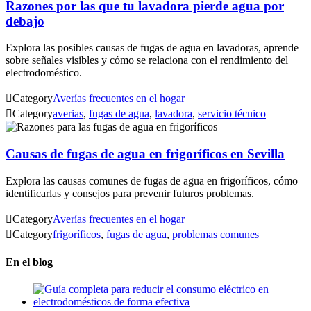
Razones por las que tu lavadora pierde agua por
debajo
Explora las posibles causas de fugas de agua en lavadoras, aprende
sobre señales visibles y cómo se relaciona con el rendimiento del
electrodoméstico.

Category
Averías frecuentes en el hogar

Category
averias
,
fugas de agua
,
lavadora
,
servicio técnico
Causas de fugas de agua en frigoríficos en Sevilla
Explora las causas comunes de fugas de agua en frigoríficos, cómo
identificarlas y consejos para prevenir futuros problemas.

Category
Averías frecuentes en el hogar

Category
frigoríficos
,
fugas de agua
,
problemas comunes
En el blog