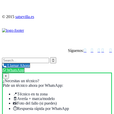
© 2015
satsevilla.es





Síguenos:

Llamar Ahora
WhatsApp
×
¿Necesitas un técnico?
Pide un técnico ahora por WhatsApp:
📍
Técnico en tu zona
🧾
Avería + marca/modelo
📸
Foto del fallo (si puedes)
⏱️
Respuesta rápida por WhatsApp