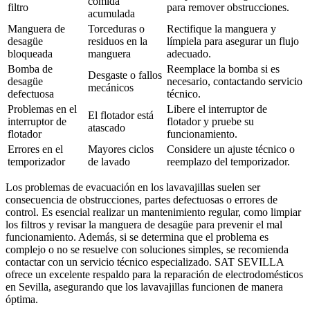
comida
filtro
para remover obstrucciones.
acumulada
Manguera de
Torceduras o
Rectifique la manguera y
desagüe
residuos en la
límpiela para asegurar un flujo
bloqueada
manguera
adecuado.
Bomba de
Reemplace la bomba si es
Desgaste o fallos
desagüe
necesario, contactando servicio
mecánicos
defectuosa
técnico.
Problemas en el
Libere el interruptor de
El flotador está
interruptor de
flotador y pruebe su
atascado
flotador
funcionamiento.
Errores en el
Mayores ciclos
Considere un ajuste técnico o
temporizador
de lavado
reemplazo del temporizador.
Los problemas de evacuación en los lavavajillas suelen ser
consecuencia de obstrucciones, partes defectuosas o errores de
control. Es esencial realizar un mantenimiento regular, como limpiar
los filtros y revisar la manguera de desagüe para prevenir el mal
funcionamiento. Además, si se determina que el problema es
complejo o no se resuelve con soluciones simples, se recomienda
contactar con un servicio técnico especializado. SAT SEVILLA
ofrece un excelente respaldo para la reparación de electrodomésticos
en Sevilla, asegurando que los lavavajillas funcionen de manera
óptima.