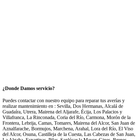
¿Donde Damos servicio?
Puedes contactar con nuestro equipo para reparar tus averías y
realizar mantenimiento en : Sevilla, Dos Hermanas, Alcalá de
Guadaíra, Utrera, Mairena del Aljarafe, Écija, Los Palacios y
Villafranca, La Rinconada, Coria del Río, Carmona, Morón de la
Frontera, Lebrija, Camas, Tomares, Mairena del Alcor, San Juan de
Aznalfarache, Bormujos, Marchena, Arahal, Lora del Río, El Viso
del Alcor, Osuna, Castilleja de la Cuesta, Las Cabezas de San Juan,
La Algaba, Espartinas, Pilas, Sanlúcar la Mayor, Gines, Brenes,