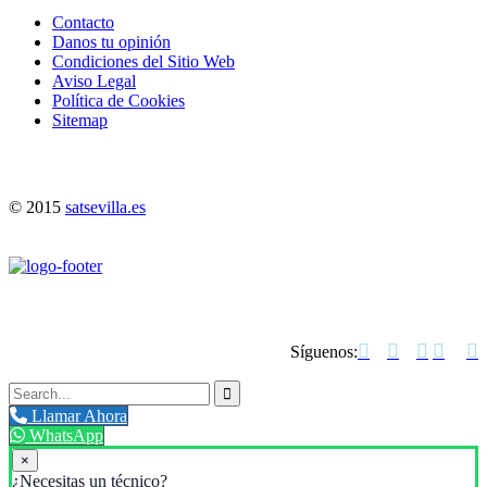
Contacto
Danos tu opinión
Condiciones del Sitio Web
Aviso Legal
Política de Cookies
Sitemap
© 2015
satsevilla.es





Síguenos:

Llamar Ahora
WhatsApp
×
¿Necesitas un técnico?