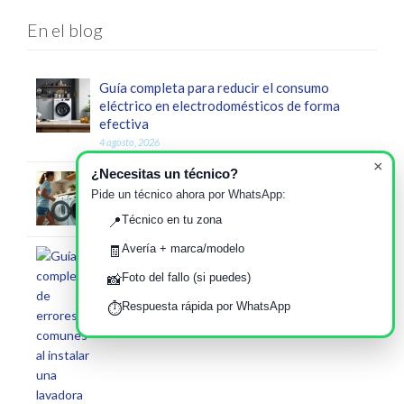
En el blog
Guía completa para reducir el consumo
eléctrico en electrodomésticos de forma
efectiva
4 agosto, 2026
×
¿Necesitas un técnico?
instalación correcta lavavajillas clave puntos
Pide un técnico ahora por WhatsApp:
explicados
29 julio, 2026
Técnico en tu zona
📍
Avería + marca/modelo
🧾
Guía completa de errores comunes al instalar
una lavadora nueva y cómo evitar averías
Foto del fallo (si puedes)
📸
tempranas
Respuesta rápida por WhatsApp
⏱️
23 julio, 2026