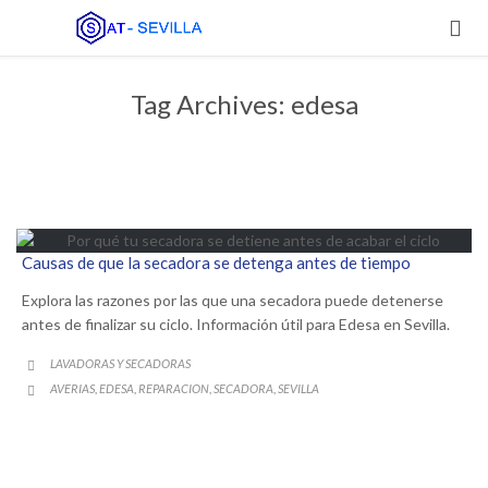

Tag Archives:
edesa
Causas de que la secadora se detenga antes de tiempo
Explora las razones por las que una secadora puede detenerse
antes de finalizar su ciclo. Información útil para Edesa en Sevilla.
CATEGORY
LAVADORAS Y SECADORAS

CATEGORY
AVERIAS
EDESA
REPARACION
SECADORA
SEVILLA
,
,
,
,
