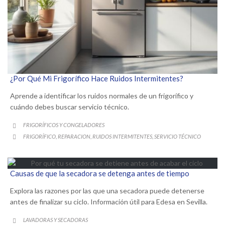
¿Por Qué Mi Frigorífico Hace Ruidos Intermitentes?
Aprende a identificar los ruidos normales de un frigorífico y
cuándo debes buscar servicio técnico.
CATEGORY
FRIGORÍFICOS Y CONGELADORES

CATEGORY
FRIGORÍFICO
REPARACION
RUIDOS INTERMITENTES
SERVICIO TÉCNICO
,
,
,

Causas de que la secadora se detenga antes de tiempo
Explora las razones por las que una secadora puede detenerse
antes de finalizar su ciclo. Información útil para Edesa en Sevilla.
CATEGORY
LAVADORAS Y SECADORAS
