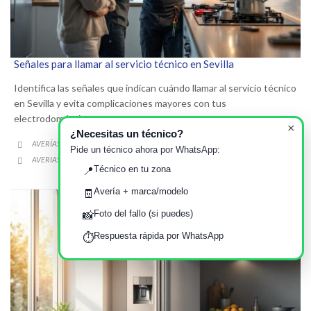
Señales para llamar al servicio técnico en Sevilla
Identifica las señales que indican cuándo llamar al servicio técnico
en Sevilla y evita complicaciones mayores con tus
electrodomésticos.
×
¿Necesitas un técnico?
CATEGORY
AVERÍAS FRECUENTES EN EL HOGAR

Pide un técnico ahora por WhatsApp:
CATEGORY
AVERIAS
CONSEJOS
REPARACION
SERVICIO TÉCNICO
SEVILLA
,
,
,
,

Técnico en tu zona
📍
Avería + marca/modelo
🧾
Foto del fallo (si puedes)
📸
Respuesta rápida por WhatsApp
⏱️