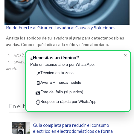
Ruido Fuerte al Girar en Lavadora: Causas y Soluciones
Analiza los sonidos de tu lavadora al girar para detectar posibles
averías. Conoce qué indica cada ruido y cómo abordarlo.
×
CATEGORY
AVERÍAS FRECUENTES EN EL HOGAR

¿Necesitas un técnico?
CATEGORY
LAVADORA
MANTENIMIENTO
REPARACION
RUIDO FUERTE
SEÑALES DE
,
,
,
,

Pide un técnico ahora por WhatsApp:
AVERÍA
Técnico en tu zona
📍
Avería + marca/modelo
🧾
Foto del fallo (si puedes)
📸
Respuesta rápida por WhatsApp
⏱️
En el blog
Guía completa para reducir el consumo
eléctrico en electrodomésticos de forma