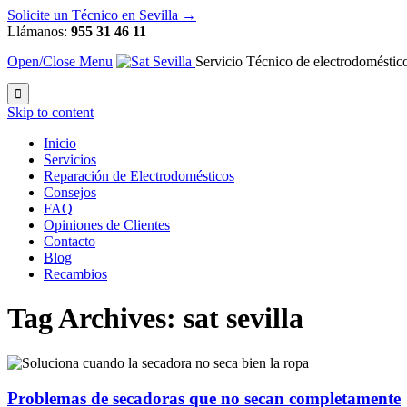
Solicite un Técnico en Sevilla →
Llámanos:
955 31 46 11
Open/Close Menu
Servicio Técnico de electrodoméstico

Skip to content
Inicio
Servicios
Reparación de Electrodomésticos
Consejos
FAQ
Opiniones de Clientes
Contacto
Blog
Recambios
Tag Archives:
sat sevilla
Problemas de secadoras que no secan completamente