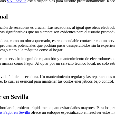
 como
SAT Sevilla
están disponibles para asistirte profesionalmente. Rec
onal
ración de secadoras es crucial. Las secadoras, al igual que otros elect
s significativos que no siempre son evidentes para el usuario promedi
ora, como un olor a quemado, es recomendable contactar con un servici
r problemas potenciales que podrían pasar desapercibidos sin la experie
riesgo tanto a la máquina como al hogar.
r un servicio integral de reparación y mantenimiento de electrodomésti
 en marcas como Fagor. Al optar por un servicio técnico local, no solo 
 vida útil de tu secadora. Un mantenimiento regular y las reparaciones 
, lo cual es esencial para mantener tus costos energéticos bajo control
 en Sevilla
bordar el problema rápidamente para evitar daños mayores. Para los pr
s Fagor en Sevilla
ofrece un enfoque especializado en resolver estos inc