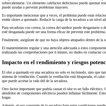
sobrecalentarse. Un elemento calefactor defectuoso puede quemar resid
puede ayudar a prevenir problemas mayores.
Es importante mencionar que a veces, el problema puede estar relacion
emitir olores a quemado. Reducir la carga de la secadora a un nivel a
Para secadoras con correa, la correa del tambor puede desgastarse o de
esté desgastada puede ser una forma eficaz de prevenir este problema.
Finalmente, asegúrate de que no haya objetos atrapados dentro de la s
El mantenimiento regular y una atención adecuada a estos componentes
realizando las comprobaciones por ti mismo, no dudes en contactar con
Impacto en el rendimiento y riesgos potenc
El olor a quemado en una secadora no solo es incómodo, sino que tam
sistema de ventilación. Cuando la ventilación está bloqueada, el calor
que puede acortar la vida útil de la secadora.
Otro factor importante que podría causar el olor es un fallo eléctrico
alrededor de componentes eléctricos pueden inflamar fácilmente. Estos
hogar.
Además, el uso constante de la secadora bajo estas condiciones puede