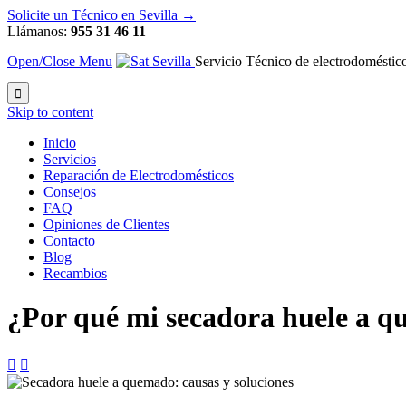
Solicite un Técnico en Sevilla →
Llámanos:
955 31 46 11
Open/Close Menu
Servicio Técnico de electrodoméstico

Skip to content
Inicio
Servicios
Reparación de Electrodomésticos
Consejos
FAQ
Opiniones de Clientes
Contacto
Blog
Recambios
¿Por qué mi secadora huele a q

