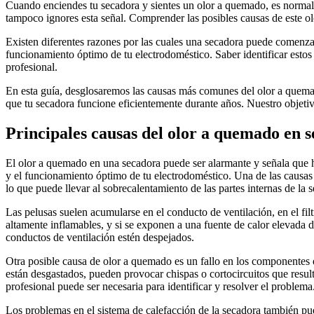
Cuando enciendes tu secadora y sientes un olor a quemado, es normal q
tampoco ignores esta señal. Comprender las posibles causas de este olor
Existen diferentes razones por las cuales una secadora puede comenzar
funcionamiento óptimo de tu electrodoméstico. Saber identificar esto
profesional.
En esta guía, desglosaremos las causas más comunes del olor a quema
que tu secadora funcione eficientemente durante años. Nuestro objetivo
Principales causas del olor a quemado en 
El olor a quemado en una secadora puede ser alarmante y señala que 
y el funcionamiento óptimo de tu electrodoméstico. Una de las causas 
lo que puede llevar al sobrecalentamiento de las partes internas de la 
Las pelusas suelen acumularse en el conducto de ventilación, en el filt
altamente inflamables, y si se exponen a una fuente de calor elevada d
conductos de ventilación estén despejados.
Otra posible causa de olor a quemado es un fallo en los componentes e
están desgastados, pueden provocar chispas o cortocircuitos que result
profesional puede ser necesaria para identificar y resolver el problema
Los problemas en el sistema de calefacción de la secadora también pue