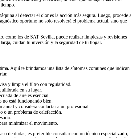
 tiempo.
quina al detectar el olor es la acción más segura. Luego, procede a
diagnóstico oportuno no solo resolverá el problema actual, sino que
do, como los de SAT Sevilla, puede realizar limpiezas y revisiones
larga, cuidan tu inversión y la seguridad de tu hogar.
ptima. Aquí te brindamos una lista de síntomas comunes que indican
tar.
a y limpia el filtro con regularidad.
uilibrada en su lugar.
cuada de aire es esencial.
go no está funcionando bien.
 manual y considera contactar a un profesional.
so o un problema de calefacción.
esario.
n para minimizar el movimiento.
aso de dudas, es preferible consultar con un técnico especializado,