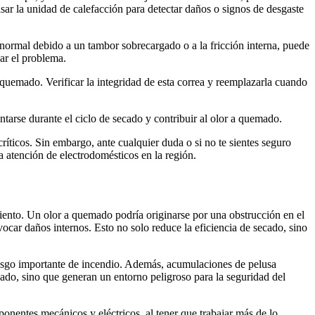
ar la unidad de calefacción para detectar daños o signos de desgaste
 normal debido a un tambor sobrecargado o a la fricción interna, puede
ar el problema.
 quemado. Verificar la integridad de esta correa y reemplazarla cuando
tarse durante el ciclo de secado y contribuir al olor a quemado.
ticos. Sin embargo, ante cualquier duda o si no te sientes seguro
 atención de electrodomésticos en la región.
ento. Un olor a quemado podría originarse por una obstrucción en el
ocar daños internos. Esto no solo reduce la eficiencia de secado, sino
 riesgo importante de incendio. Además, acumulaciones de pelusa
cado, sino que generan un entorno peligroso para la seguridad del
nentes mecánicos y eléctricos, al tener que trabajar más de lo