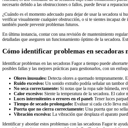
necesario debido a las obstrucciones o fallos, puede llevar a reparaci
¿Cuándo es el momento adecuado para dejar de usar la secadora si hue
verificar visualmente cualquier obstrucción, o si te sientes incapaz de
también puede prevenir problemas futuros.
En última instancia, contar con una revisión de mantenimiento regular
detalladas que aseguren un funcionamiento óptimo de la secadora. Este 
Cómo identificar problemas en secadoras
Identificar problemas en las secadoras Fagor a tiempo puede ahorrart
posibles fallas y las mejores prácticas para gestionarlos, con un enfoq
Olores inusuales:
Detecta olores a quemado tempranamente. Esto
Ruido excesivo:
Un sonido extraño podría señalar un tambor des
No seca correctamente:
Si notas que la ropa sale húmeda, revi
Calor excesivo:
Siente la temperatura de la secadora. El calor 
Luces intermitentes o errores en el panel:
Tener luces parpade
Tiempo de secado prolongado:
Evaluar si cada ciclo lleva má
Puerta que no cierra correctamente:
Una puerta que no sella b
Vibración excesiva:
La vibración que desplaza el aparato puede
Identificar y abordar estos problemas con las secadoras Fagor te ayuda