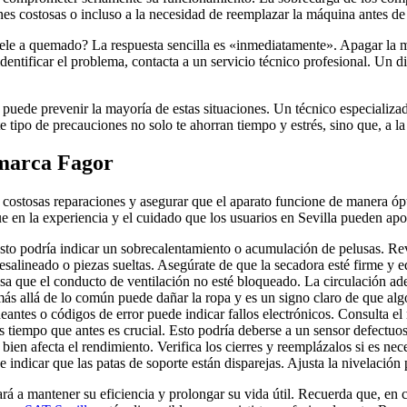
ones costosas o incluso a la necesidad de reemplazar la máquina antes de
le a quemado? La respuesta sencilla es «inmediatamente». Apagar la má
 identificar el problema, contacta a un servicio técnico profesional. Un 
 puede prevenir la mayoría de estas situaciones. Un técnico especializa
tipo de precauciones no solo te ahorran tiempo y estrés, sino que, a la 
 marca Fagor
e costosas reparaciones y asegurar que el aparato funcione de manera ó
ue en la experiencia y el cuidado que los usuarios en Sevilla pueden apor
 podría indicar un sobrecalentamiento o acumulación de pelusas. Revis
alineado o piezas sueltas. Asegúrate de que la secadora esté firme y eq
sa que el conducto de ventilación no esté bloqueado. La circulación ade
más allá de lo común puede dañar la ropa y es un signo claro de que al
antes o códigos de error puede indicar fallos electrónicos. Consulta el
s tiempo que antes es crucial. Esto podría deberse a un sensor defectuo
ien afecta el rendimiento. Verifica los cierres y reemplázalos si es nec
 indicar que las patas de soporte están disparejas. Ajusta la nivelació
rá a mantener su eficiencia y prolongar su vida útil. Recuerda que, en c