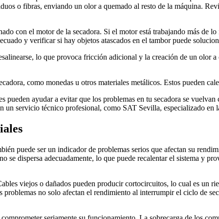
uos o fibras, enviando un olor a quemado al resto de la máquina. Revis
ado con el motor de la secadora. Si el motor está trabajando más de lo
decuado y verificar si hay objetos atascados en el tambor puede solucion
salinearse, lo que provoca fricción adicional y la creación de un olor a
ecadora, como monedas u otros materiales metálicos. Estos pueden calen
 pueden ayudar a evitar que los problemas en tu secadora se vuelvan crí
 un servicio técnico profesional, como SAT Sevilla, especializado en la
iales
bién puede ser un indicador de problemas serios que afectan su rendimi
 no se dispersa adecuadamente, lo que puede recalentar el sistema y prov
. Cables viejos o dañados pueden producir cortocircuitos, lo cual es un
 problemas no solo afectan el rendimiento al interrumpir el ciclo de se
 comprometer seriamente su funcionamiento. La sobrecarga de los compo