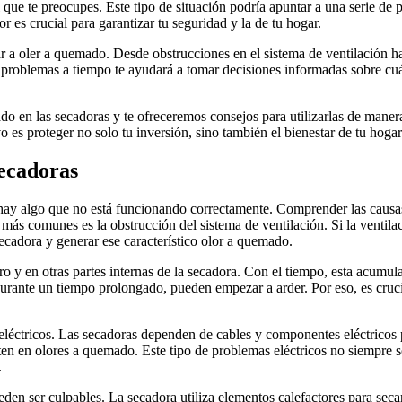
ue te preocupes. Este tipo de situación podría apuntar a una serie de 
 es crucial para garantizar tu seguridad y la de tu hogar.
 a oler a quemado. Desde obstrucciones en el sistema de ventilación has
s problemas a tiempo te ayudará a tomar decisiones informadas sobre cu
do en las secadoras y te ofreceremos consejos para utilizarlas de mane
 es proteger no solo tu inversión, sino también el bienestar de tu hogar
secadoras
hay algo que no está funcionando correctamente. Comprender las causas 
más comunes es la obstrucción del sistema de ventilación. Si la ventila
secadora y generar ese característico olor a quemado.
ro y en otras partes internas de la secadora. Con el tiempo, esta acumula
urante un tiempo prolongado, pueden empezar a arder. Por eso, es crucia
léctricos. Las secadoras dependen de cables y componentes eléctricos p
en en olores a quemado. Este tipo de problemas eléctricos no siempre son
.
den ser culpables. La secadora utiliza elementos calefactores para seca