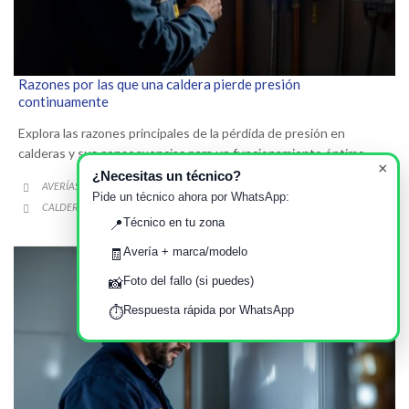
Razones por las que una caldera pierde presión
continuamente
Explora las razones principales de la pérdida de presión en
calderas y sus consecuencias para un funcionamiento óptimo.
×
¿Necesitas un técnico?
CATEGORY
AVERÍAS FRECUENTES EN EL HOGAR

Pide un técnico ahora por WhatsApp:
CATEGORY
CALDERA
CONSECUENCIAS
MANTENIMIENTO
PÉRDIDA DE PRESIÓN
,
,
,

Técnico en tu zona
📍
Avería + marca/modelo
🧾
Foto del fallo (si puedes)
📸
Respuesta rápida por WhatsApp
⏱️