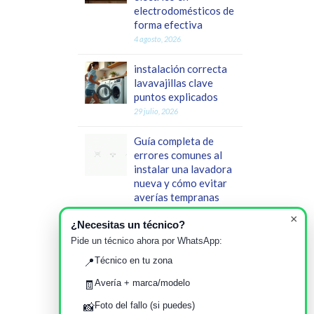
electrodomésticos de
forma efectiva
4 agosto, 2026
instalación correcta
lavavajillas clave
puntos explicados
29 julio, 2026
Guía completa de
errores comunes al
instalar una lavadora
nueva y cómo evitar
averías tempranas
23 julio, 2026
×
¿Necesitas un técnico?
Identificar modelo
Pide un técnico ahora por WhatsApp:
exacto de
Técnico en tu zona
📍
electrodomésticos:
Guía paso a paso para
Avería + marca/modelo
🧾
tu hogar en Sevilla
Foto del fallo (si puedes)
📸
17 julio, 2026