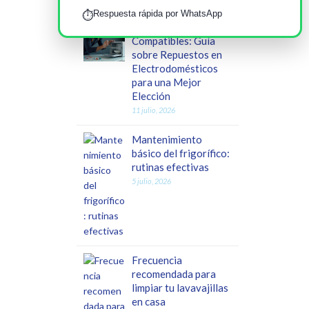
Respuesta rápida por WhatsApp
⏱️
Original vs
Compatibles: Guía
sobre Repuestos en
Electrodomésticos
para una Mejor
Elección
11 julio, 2026
Mantenimiento
básico del frigorífico:
rutinas efectivas
5 julio, 2026
Frecuencia
recomendada para
limpiar tu lavavajillas
en casa