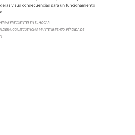
lderas y sus consecuencias para un funcionamiento
o.
ATEGORY
VERÍAS FRECUENTES EN EL HOGAR
ATEGORY
ALDERA
CONSECUENCIAS
MANTENIMIENTO
PÉRDIDA DE
,
,
,
ÓN