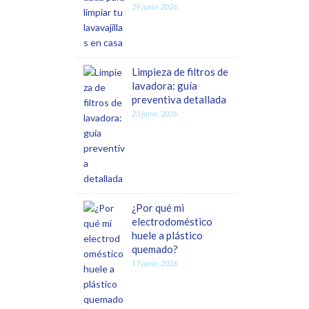
29 junio, 2026
Limpieza de filtros de
lavadora: guía
preventiva detallada
23 junio, 2026
¿Por qué mi
electrodoméstico
huele a plástico
quemado?
17 junio, 2026